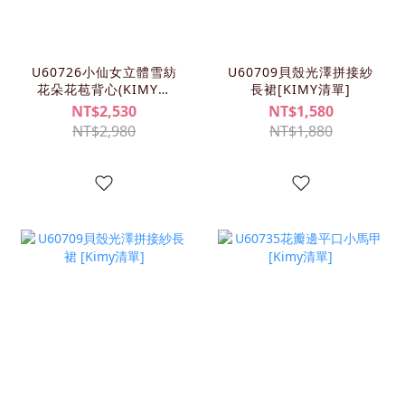
U60726小仙女立體雪紡
U60709貝殼光澤拼接紗
花朵花苞背心(KIMY清
長裙[KIMY清單]
單)
NT$2,530
NT$1,580
NT$2,980
NT$1,880