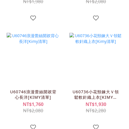
NT$1,980
NT$2,080
U60746浪漫蕾絲開衩背
U60736小花頸鍊大Ｖ領
心長洋[KIMY清單]
鬆軟針織上衣[KIMY清
單]
NT$1,760
NT$1,930
NT$2,080
NT$2,280