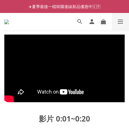
✈️夏季最後一檔韓國連線新品優惠中🇰🇷
影片 0:01~0:20