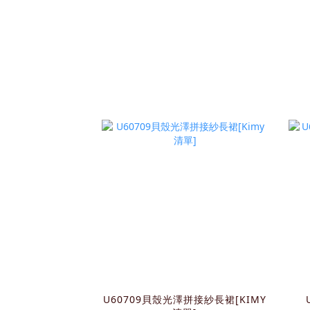
U60709貝殼光澤拼接紗長裙[KIMY