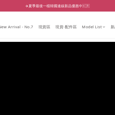
✈️夏季最後一檔韓國連線新品優惠中🇰🇷
New Arrival - No.7
現貨區
現貨-配件區
Model List
新