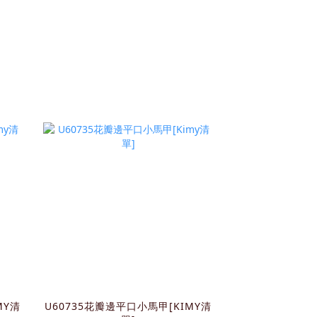
MY清
U60735花瓣邊平口小馬甲[KIMY清