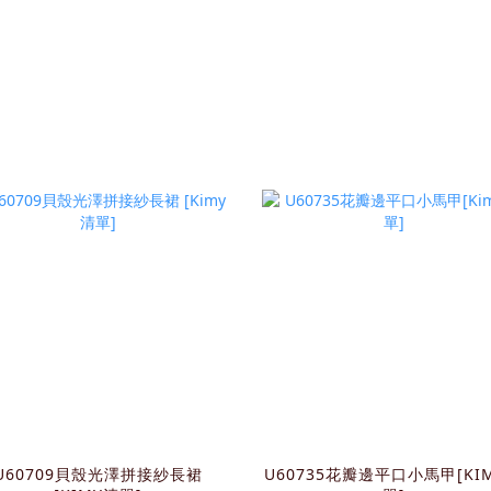
U60709貝殼光澤拼接紗長裙
U60735花瓣邊平口小馬甲[KI