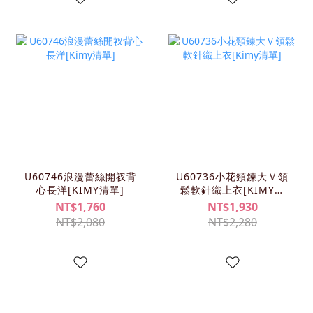
U60746浪漫蕾絲開衩背
U60736小花頸鍊大Ｖ領
心長洋[KIMY清單]
鬆軟針織上衣[KIMY清
單]
NT$1,760
NT$1,930
NT$2,080
NT$2,280