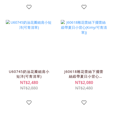
U60745奶油花瓣細肩小
J60618雕花蕾絲下擺蕾
短洋(可青清單)
絲緞帶夏日小背心
(KIMY/可青清單))
NT$2,480
NT$2,080
NT$2,880
NT$2,480