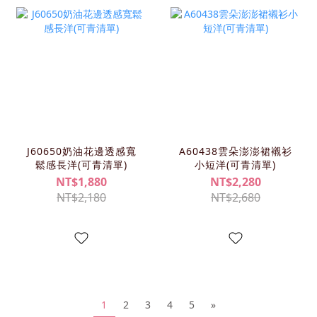
J60650奶油花邊透感寬
A60438雲朵澎澎裙襯衫
鬆感長洋(可青清單)
小短洋(可青清單)
NT$1,880
NT$2,280
NT$2,180
NT$2,680
1
2
3
4
5
»