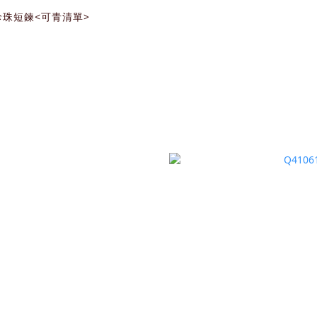
珍珠短鍊<可青清單>