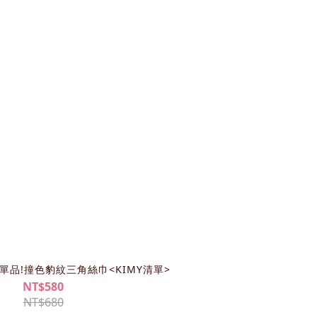
古單品!撞色豹紋三角絲巾<KIMY清單>
NT$580
NT$680