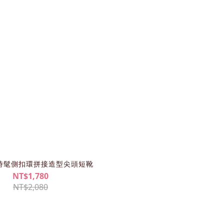
61時髦側扣環拼接造型尖頭短靴
NT$1,780
NT$2,080