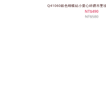
Q41060銀色蝴蝶結小愛心碎鑽吊墜
NT$490
NT$580