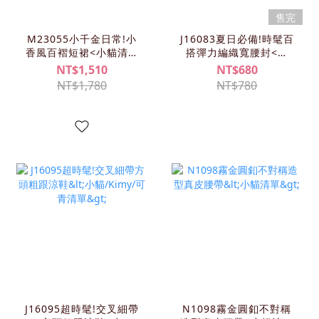
售完
M23055小千金日常!小
J16083夏日必備!時髦百
香風百褶短裙<小貓清單
搭彈力編織寬腰封<小
>
貓/可青清單>
NT$1,510
NT$680
NT$1,780
NT$780
J16095超時髦!交叉細帶
N1098霧金圓釦不對稱