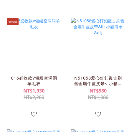
連線價
C16必收款V領縷空洞洞
N51058愛心釘釦復古刷
羊毛衣
舊金屬牛皮皮帶< 小貓清
單>
NT$1,930
NT$980
NT$2,280
NT$1,080