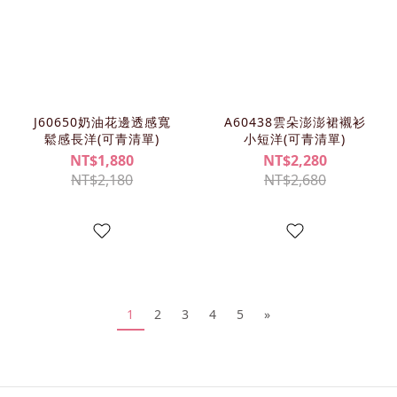
J60650奶油花邊透感寬
A60438雲朵澎澎裙襯衫
鬆感長洋(可青清單)
小短洋(可青清單)
NT$1,880
NT$2,280
NT$2,180
NT$2,680
1
2
3
4
5
»