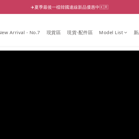
✈️夏季最後一檔韓國連線新品優惠中🇰🇷
New Arrival - No.7
現貨區
現貨-配件區
Model List
新