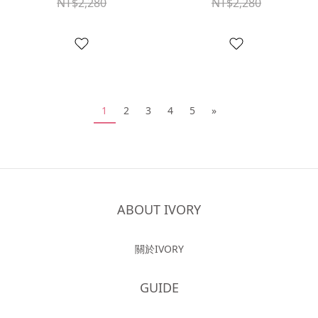
NT$2,280
NT$2,280
1
2
3
4
5
»
ABOUT IVORY
關於IVORY
GUIDE