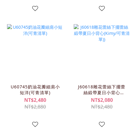
U60745奶油花瓣細肩小
J60618雕花蕾絲下擺蕾
短洋(可青清單)
絲緞帶夏日小背心
(KIMY/可青清單))
NT$2,480
NT$2,080
NT$2,880
NT$2,480