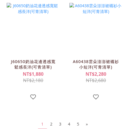
J60650奶油花邊透感寬
A60438雲朵澎澎裙襯衫
鬆感長洋(可青清單)
小短洋(可青清單)
NT$1,880
NT$2,280
NT$2,180
NT$2,680
1
2
3
4
5
»