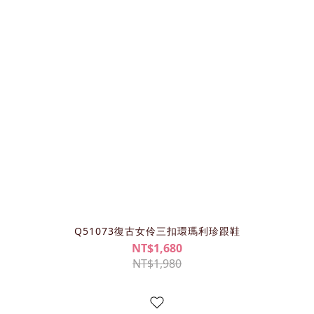
Q51073復古女伶三扣環瑪利珍跟鞋
NT$1,680
NT$1,980