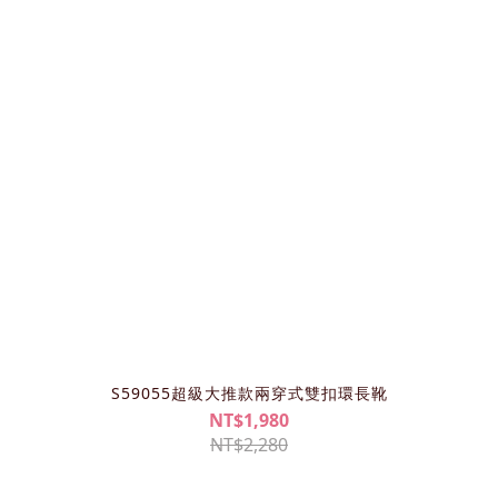
S59055超級大推款兩穿式雙扣環長靴
NT$1,980
NT$2,280