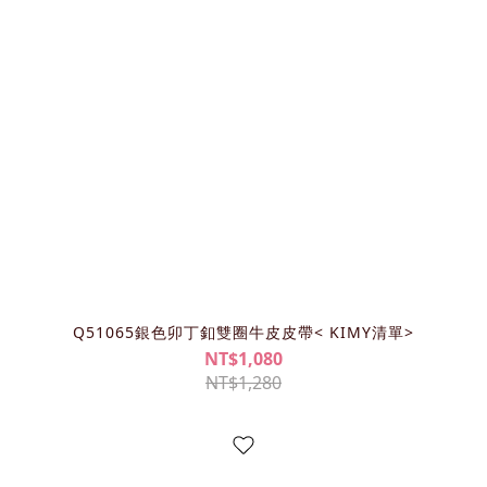
Q51065銀色卯丁釦雙圈牛皮皮帶< KIMY清單>
NT$1,080
NT$1,280