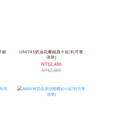
筆裙
U60745奶油花瓣細肩小短洋(可青
清單)
NT$2,480
NT$2,880