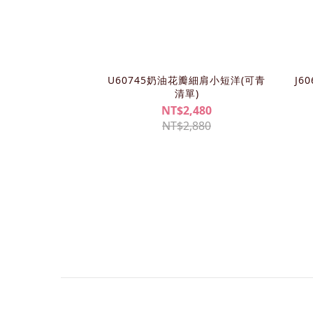
U60745奶油花瓣細肩小短洋(可青
J6
清單)
NT$2,480
NT$2,880