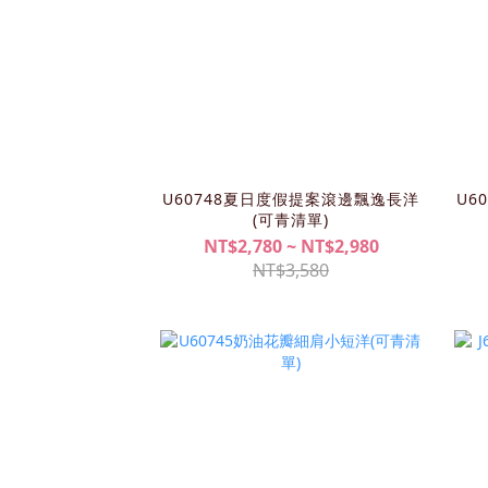
U60748夏日度假提案滾邊飄逸長洋
U6
(可青清單)
NT$2,780 ~ NT$2,980
NT$3,580