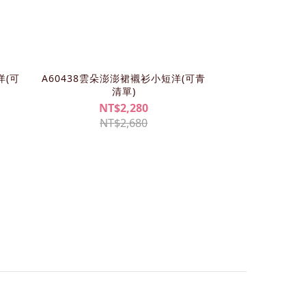
洋(可
A60438雲朵澎澎裙襯衫小短洋(可青
清單)
NT$2,280
NT$2,680