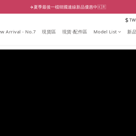
✈️夏季最後一檔韓國連線新品優惠中🇰🇷
$
TW
w Arrival - No.7
現貨區
現貨-配件區
Model List
新