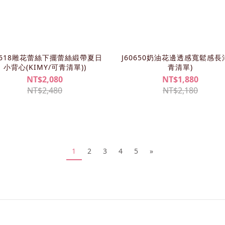
0618雕花蕾絲下擺蕾絲緞帶夏日
J60650奶油花邊透感寬鬆感長
小背心(KIMY/可青清單))
青清單)
NT$2,080
NT$1,880
NT$2,480
NT$2,180
1
2
3
4
5
»