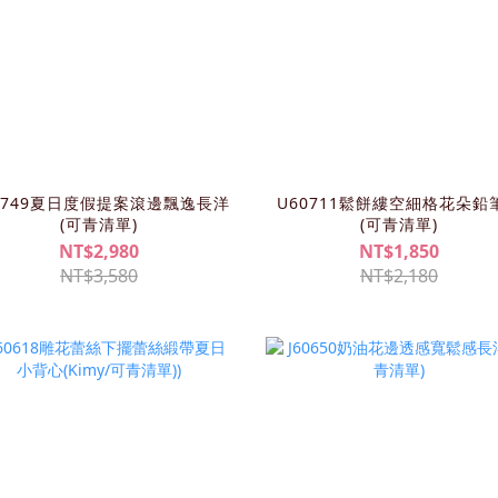
0749夏日度假提案滾邊飄逸長洋
U60711鬆餅縷空細格花朵鉛
(可青清單)
(可青清單)
NT$2,980
NT$1,850
NT$3,580
NT$2,180