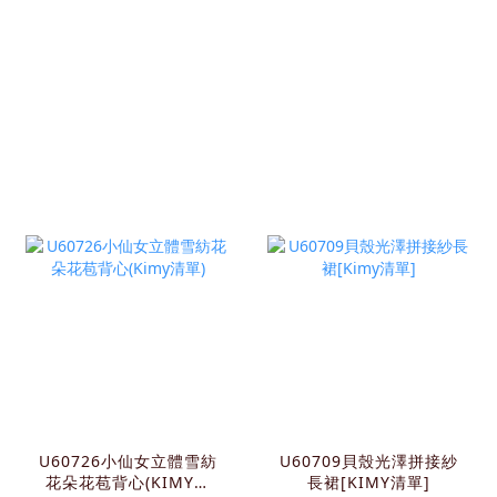
U60726小仙女立體雪紡
U60709貝殼光澤拼接紗
花朵花苞背心(KIMY清
長裙[KIMY清單]