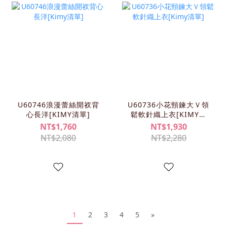
U60746浪漫蕾絲開衩背
U60736小花頸鍊大Ｖ領
心長洋[KIMY清單]
鬆軟針織上衣[KIMY清
單]
NT$1,760
NT$1,930
NT$2,080
NT$2,280
1
2
3
4
5
»