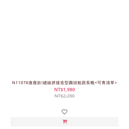
N11076激瘦款!縫線拼接造型圓頭粗跟長靴<可青清單>
NT$1,980
NT$2,280