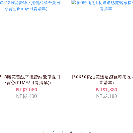
0618雕花蕾絲下擺蕾絲緞帶夏日
J60650奶油花邊透感寬鬆感長
小背心(KIMY/可青清單))
青清單)
NT$2,080
NT$1,880
NT$2,480
NT$2,180
1
2
3
4
5
»