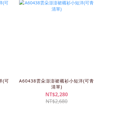
洋(可
A60438雲朵澎澎裙襯衫小短洋(可青
清單)
NT$2,280
NT$2,680