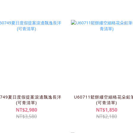
0749夏日度假提案滾邊飄逸長洋
U60711鬆餅縷空細格花朵鉛
(可青清單)
(可青清單)
NT$2,980
NT$1,850
NT$3,580
NT$2,180