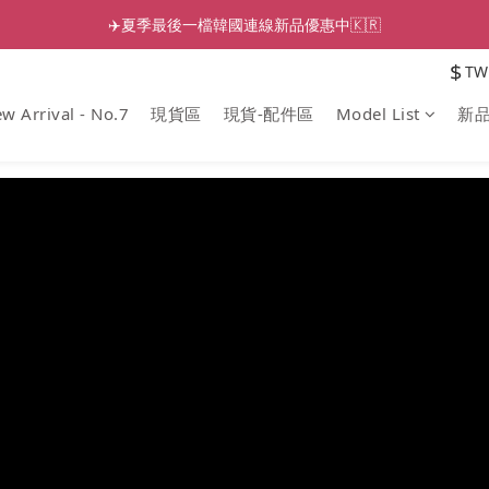
✈️夏季最後一檔韓國連線新品優惠中🇰🇷
$
TW
w Arrival - No.7
現貨區
現貨-配件區
Model List
新