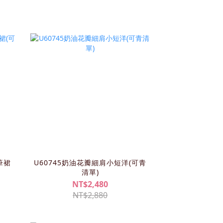
筆裙
U60745奶油花瓣細肩小短洋(可青
清單)
NT$2,480
NT$2,880