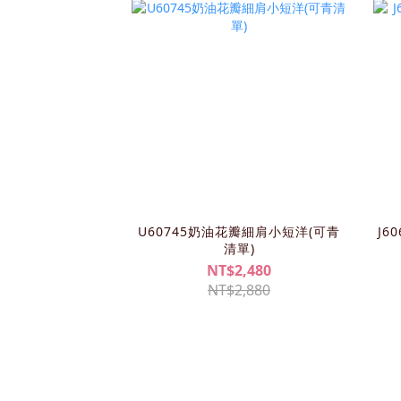
U60745奶油花瓣細肩小短洋(可青
J6
清單)
NT$2,480
NT$2,880