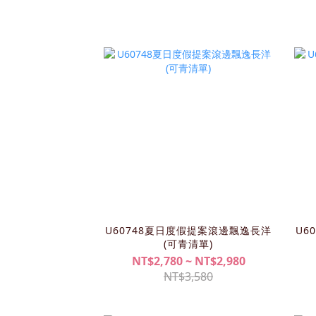
U60748夏日度假提案滾邊飄逸長洋
U6
(可青清單)
NT$2,780 ~ NT$2,980
NT$3,580