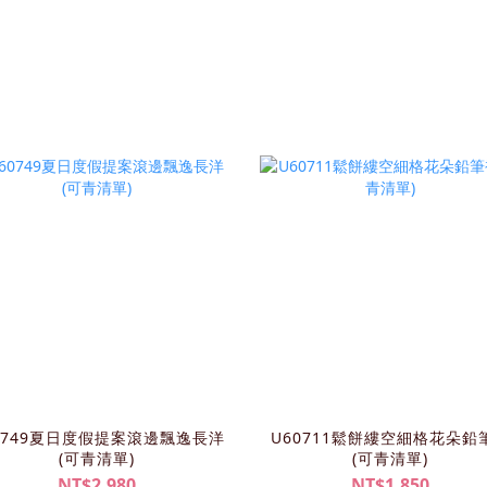
0749夏日度假提案滾邊飄逸長洋
U60711鬆餅縷空細格花朵鉛
(可青清單)
(可青清單)
NT$2,980
NT$1,850