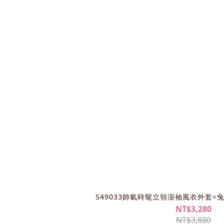
S49033帥氣時髦立領澎袖風衣外套<兔
NT$3,280
NT$3,880