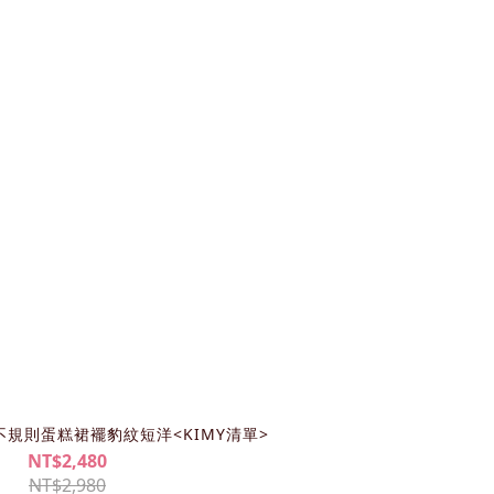
女不規則蛋糕裙襬豹紋短洋<KIMY清單>
NT$2,480
NT$2,980