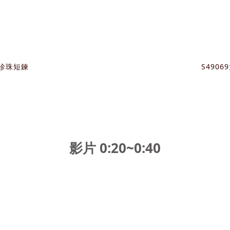
結珍珠短鍊
S490
影片 0:20~0:4
0