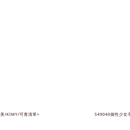
美/KIMY/可青清單>
S49040個性少