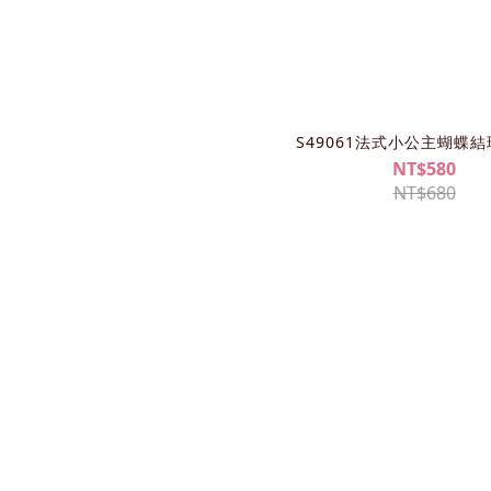
S49061法式小公主蝴蝶
NT$580
NT$680