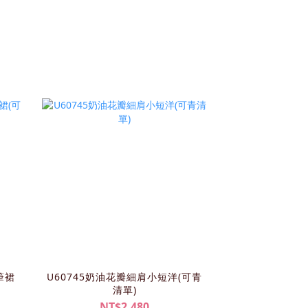
筆裙
U60745奶油花瓣細肩小短洋(可青
清單)
NT$2,480