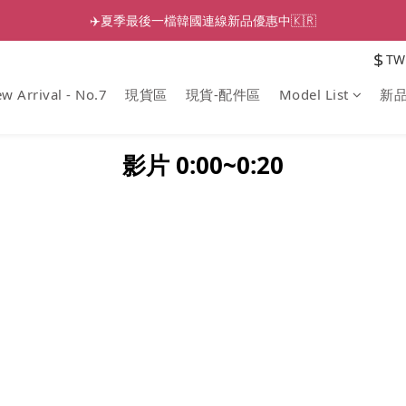
✈️夏季最後一檔韓國連線新品優惠中🇰🇷
$
TW
w Arrival - No.7
現貨區
現貨-配件區
Model List
新
影片 0:00~0:2
0