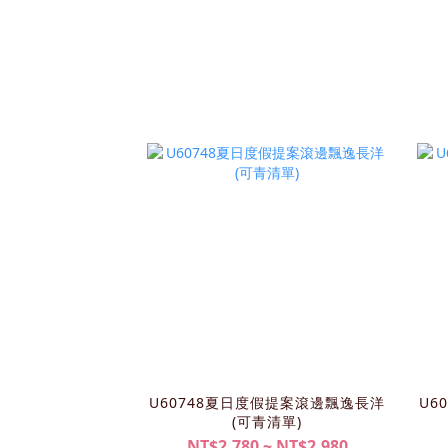
U60748夏日度假提案滾邊飄逸長洋
U6
(可青清單)
NT$2,780 ~ NT$2,980