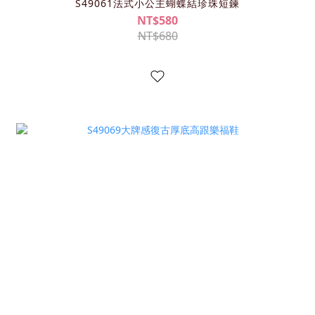
S49061法式小公主蝴蝶結珍珠短鍊
NT$580
NT$680