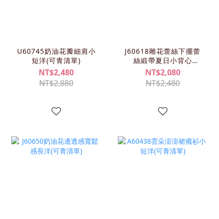
U60745奶油花瓣細肩小
J60618雕花蕾絲下擺蕾
短洋(可青清單)
絲緞帶夏日小背心
(KIMY/可青清單))
NT$2,480
NT$2,080
NT$2,880
NT$2,480