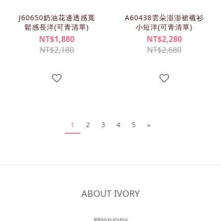
J60650奶油花邊透感寬
A60438雲朵澎澎裙襯衫
鬆感長洋(可青清單)
小短洋(可青清單)
NT$1,880
NT$2,280
NT$2,180
NT$2,680
1
2
3
4
5
»
ABOUT IVORY
關於IVORY