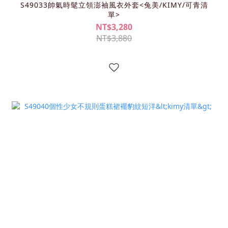
S49033帥氣時髦立領澎袖風衣外套<兔美/KIMY/可青清
單>
NT$3,280
NT$3,880