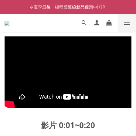
✈️夏季最後一檔韓國連線新品優惠中🇰🇷
影片 0:01~0:20