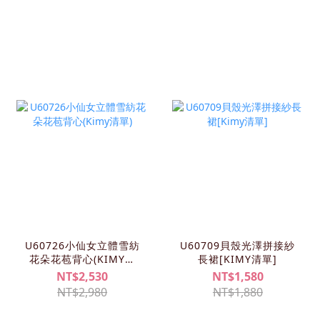
U60726小仙女立體雪紡
U60709貝殼光澤拼接紗
花朵花苞背心(KIMY清
長裙[KIMY清單]
單)
NT$2,530
NT$1,580
NT$2,980
NT$1,880