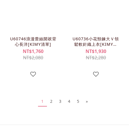
U60746浪漫蕾絲開衩背
U60736小花頸鍊大Ｖ領
心長洋[KIMY清單]
鬆軟針織上衣[KIMY清
單]
NT$1,760
NT$1,930
NT$2,080
NT$2,280
1
2
3
4
5
»