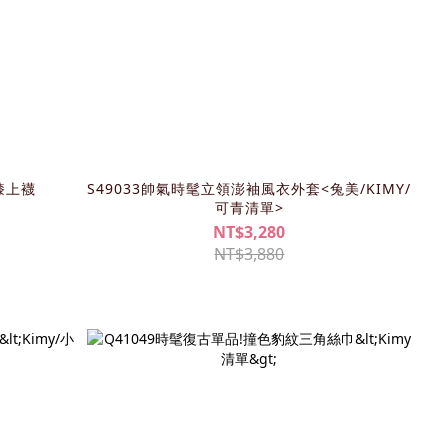
膝上襪
S49033帥氣時髦立領澎袖風衣外套<兔美/KIMY/
可青清單>
NT$3,280
NT$3,880