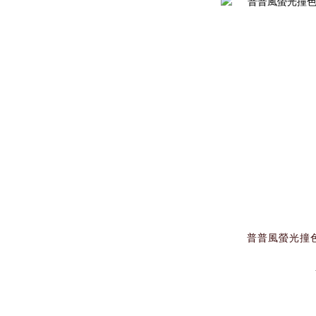
普普風螢光撞色