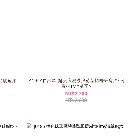
襬豹紋短洋
J41044自訂款!超美浪漫波浪荷葉裙襬細肩洋<可
青/KIMY清單>
NT$2,280
NT$2,680