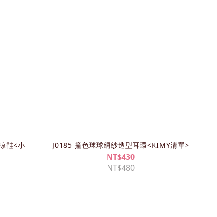
跟涼鞋<小
J0185 撞色球球網紗造型耳環<KIMY清單>
NT$430
NT$480