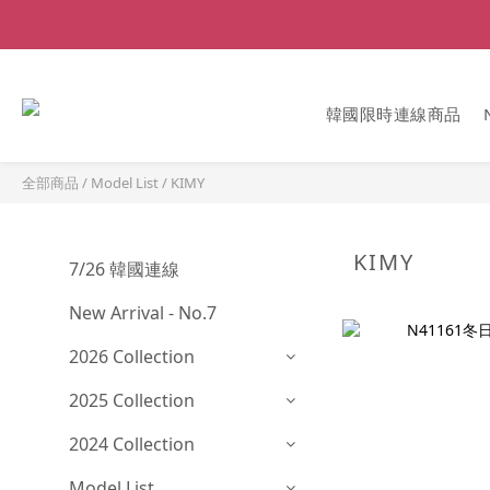
韓國限時連線商品
全部商品
/
Model List
/
KIMY
KIMY
7/26 韓國連線
New Arrival - No.7
2026 Collection
2025 Collection
2024 Collection
Model List