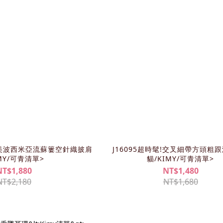
!超美波西米亞流蘇簍空針織披肩
J16095超時髦!交叉細帶方頭粗
MY/可青清單>
貓/KIMY/可青清單>
NT$1,880
NT$1,480
NT$2,180
NT$1,680