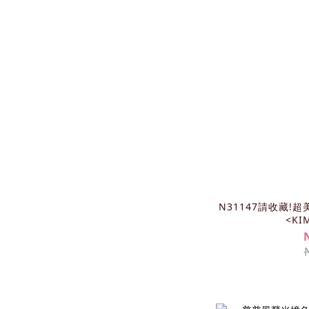
N31147請收藏
<KI